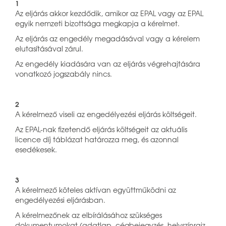
1
Az eljárás akkor kezdődik, amikor az EPAL vagy az EPAL
egyik nemzeti bizottsága megkapja a kérelmet.
Az eljárás az engedély megadásával vagy a kérelem
elutasításával zárul.
Az engedély kiadására van az eljárás végrehajtására
vonatkozó jogszabály nincs.
2
A kérelmező viseli az engedélyezési eljárás költségeit.
Az EPAL-nak fizetendő eljárás költségeit az aktuális
licence díj táblázat határozza meg, és azonnal
esedékesek.
3
A kérelmező köteles aktívan együttműködni az
engedélyezési eljárásban.
A kérelmezőnek az elbírálásához szükséges
dokumentumokat (adatlap, cégbejegyzés, helyszínrajz