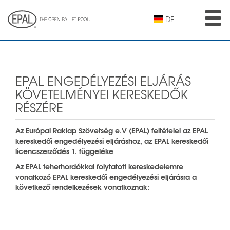
Skip
to
DE
main
content
EPAL ENGEDÉLYEZÉSI ELJÁRÁS
KÖVETELMÉNYEI KERESKEDŐK
RÉSZÉRE
Az Európai Raklap Szövetség e.V (EPAL) feltételei az EPAL
kereskedői engedélyezési eljáráshoz, az EPAL kereskedői
licencszerződés 1. függeléke
Az EPAL teherhordókkal folytatott kereskedelemre
vonatkozó EPAL kereskedői engedélyezési eljárásra a
következő rendelkezések vonatkoznak: