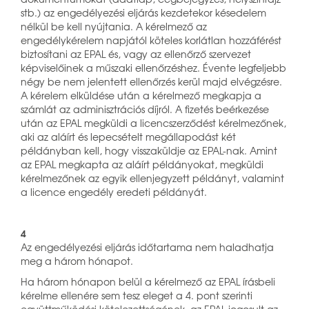
stb.) az engedélyezési eljárás kezdetekor késedelem
nélkül be kell nyújtania. A kérelmező az
engedélykérelem napjától köteles korlátlan hozzáférést
biztosítani az EPAL és, vagy az ellenőrző szervezet
képviselőinek a műszaki ellenőrzéshez. Évente legfeljebb
négy be nem jelentett ellenőrzés kerül majd elvégzésre.
A kérelem elküldése után a kérelmező megkapja a
számlát az adminisztrációs díjról. A fizetés beérkezése
után az EPAL megküldi a licencszerződést kérelmezőnek,
aki az aláírt és lepecsételt megállapodást két
példányban kell, hogy visszaküldje az EPAL-nak. Amint
az EPAL megkapta az aláírt példányokat, megküldi
kérelmezőnek az egyik ellenjegyzett példányt, valamint
a licence engedély eredeti példányát.
4
Az engedélyezési eljárás időtartama nem haladhatja
meg a három hónapot.
Ha három hónapon belül a kérelmező az EPAL írásbeli
kérelme ellenére sem tesz eleget a 4. pont szerinti
együttműködési kötelezettségének, az EPAL jogosult az