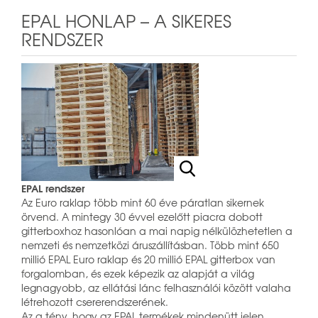
EPAL HONLAP – A SIKERES
RENDSZER
EPAL rendszer
Az Euro raklap több mint 60 éve páratlan sikernek
örvend. A mintegy 30 évvel ezelőtt piacra dobott
gitterboxhoz hasonlóan a mai napig nélkülözhetetlen a
nemzeti és nemzetközi áruszállításban. Több mint 650
millió EPAL Euro raklap és 20 millió EPAL gitterbox van
forgalomban, és ezek képezik az alapját a világ
legnagyobb, az ellátási lánc felhasználói között valaha
létrehozott csererendszerének.
Az a tény, hogy az EPAL termékek mindenütt jelen