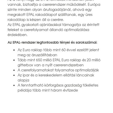
vannak, biztosítja a csererendszer működését. Európa
szinte minden olyan árufogadójánál, ahová egy
megrakott EPAL rakodólapot szállítanak, egy üres
rakodólap is készen áll a cserére.
Az EPAL gyakorlati ajánlásokkal támogatja az érintett
feleket a cserefolyamat állandó optimalizálása
érdekében.
Az EPAL-rendszer legfontosabb tényei és sarokszámai:
Az Euro raklap több mint 60 évvel ezelőtt jelent
meg az áruszállításban
Több mint 650 millió EPAL Euro raklap és 20 millió
gitterbox van a nyílt csererendszerben
A cserefolyamatokat folyamatos optimalizálják
Az ipar és a kereskedelem ellátási láncainak
alapja
A fenntartható körforgásos gazdaság tökéletes
példája több mint három évtizede