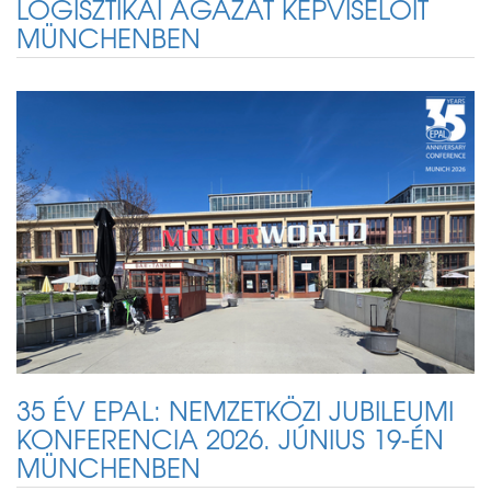
LOGISZTIKAI ÁGAZAT KÉPVISELŐIT
MÜNCHENBEN
35 ÉV EPAL: NEMZETKÖZI JUBILEUMI
KONFERENCIA 2026. JÚNIUS 19-ÉN
MÜNCHENBEN