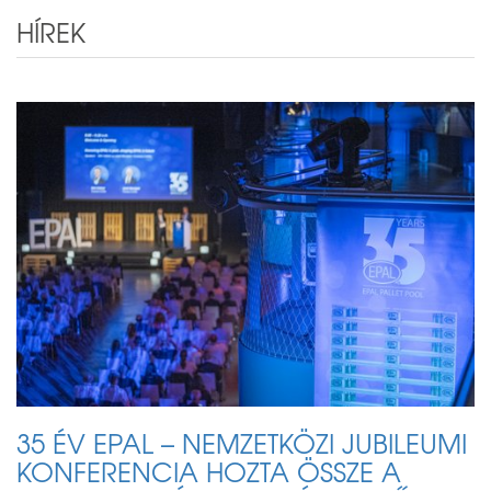
HÍREK
35 ÉV EPAL – NEMZETKÖZI JUBILEUMI
KONFERENCIA HOZTA ÖSSZE A