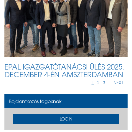
EPAL IGAZGATÓTANÁCSI ÜLÉS 2025.
DECEMBER 4-ÉN AMSZTERDAMBAN
1
2
3
....
NEXT
Bejelentkezés tagoknak
LOGIN