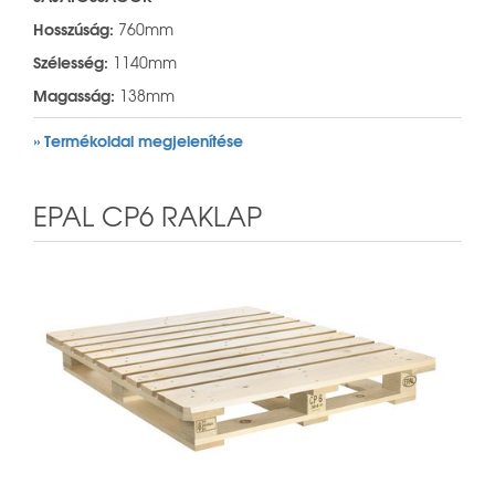
Hosszúság:
760mm
Szélesség:
1140mm
Magasság:
138mm
» Termékoldal megjelenítése
EPAL CP6 RAKLAP