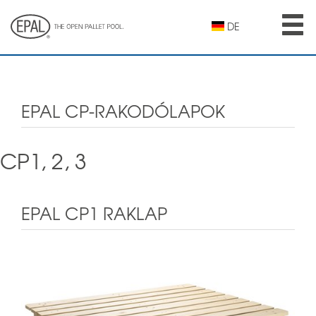
Skip
to
DE
main
content
EPAL CP-RAKODÓLAPOK
CP1, 2, 3
EPAL CP1 RAKLAP