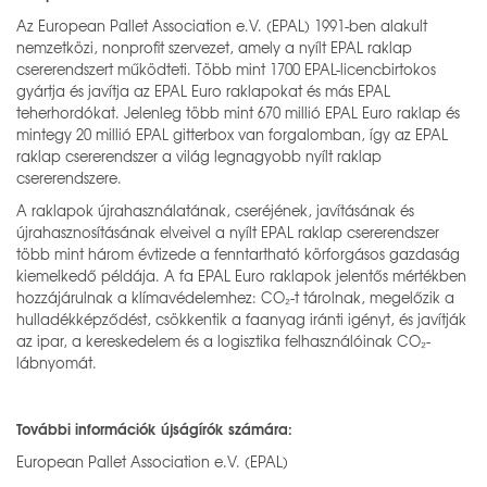
Az European Pallet Association e.V. (EPAL) 1991-ben alakult
nemzetközi, nonprofit szervezet, amely a nyílt EPAL raklap
csererendszert működteti. Több mint 1700 EPAL-licencbirtokos
gyártja és javítja az EPAL Euro raklapokat és más EPAL
teherhordókat. Jelenleg több mint 670 millió EPAL Euro raklap és
mintegy 20 millió EPAL gitterbox van forgalomban, így az EPAL
raklap csererendszer a világ legnagyobb nyílt raklap
csererendszere.
A raklapok újrahasználatának, cseréjének, javításának és
újrahasznosításának elveivel a nyílt EPAL raklap csererendszer
több mint három évtizede a fenntartható körforgásos gazdaság
kiemelkedő példája. A fa EPAL Euro raklapok jelentős mértékben
hozzájárulnak a klímavédelemhez: CO₂-t tárolnak, megelőzik a
hulladékképződést, csökkentik a faanyag iránti igényt, és javítják
az ipar, a kereskedelem és a logisztika felhasználóinak CO₂-
lábnyomát.
További információk újságírók számára:
European Pallet Association e.V. (EPAL)