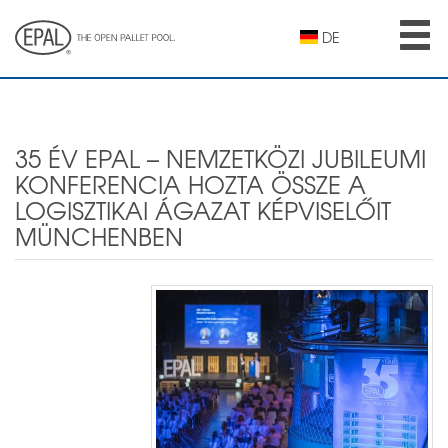
Skip
to
DE
main
content
35 ÉV EPAL – NEMZETKÖZI JUBILEUMI
KONFERENCIA HOZTA ÖSSZE A
LOGISZTIKAI ÁGAZAT KÉPVISELŐIT
MÜNCHENBEN