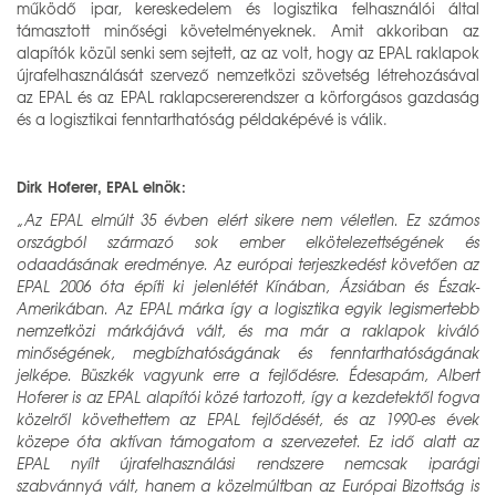
működő ipar, kereskedelem és logisztika felhasználói által
támasztott minőségi követelményeknek. Amit akkoriban az
alapítók közül senki sem sejtett, az az volt, hogy az EPAL raklapok
újrafelhasználását szervező nemzetközi szövetség létrehozásával
az EPAL és az EPAL raklapcsererendszer a körforgásos gazdaság
és a logisztikai fenntarthatóság példaképévé is válik.
Dirk Hoferer, EPAL elnök:
„Az EPAL elmúlt 35 évben elért sikere nem véletlen. Ez számos
országból származó sok ember elkötelezettségének és
odaadásának eredménye. Az európai terjeszkedést követően az
EPAL 2006 óta építi ki jelenlétét Kínában, Ázsiában és Észak-
Amerikában. Az EPAL márka így a logisztika egyik legismertebb
nemzetközi márkájává vált, és ma már a raklapok kiváló
minőségének, megbízhatóságának és fenntarthatóságának
jelképe. Büszkék vagyunk erre a fejlődésre. Édesapám, Albert
Hoferer is az EPAL alapítói közé tartozott, így a kezdetektől fogva
közelről követhettem az EPAL fejlődését, és az 1990-es évek
közepe óta aktívan támogatom a szervezetet. Ez idő alatt az
EPAL nyílt újrafelhasználási rendszere nemcsak iparági
szabvánnyá vált, hanem a közelmúltban az Európai Bizottság is