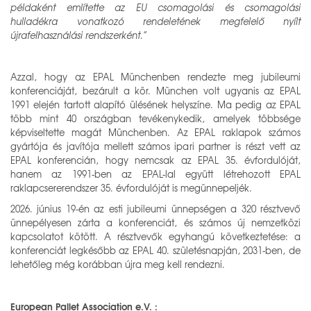
példaként említette az EU csomagolási és csomagolási
hulladékra vonatkozó rendeletének megfelelő nyílt
újrafelhasználási rendszerként.”
Azzal, hogy az EPAL Münchenben rendezte meg jubileumi
konferenciáját, bezárult a kör. München volt ugyanis az EPAL
1991 elején tartott alapító ülésének helyszíne. Ma pedig az EPAL
több mint 40 országban tevékenykedik, amelyek többsége
képviseltette magát Münchenben. Az EPAL raklapok számos
gyártója és javítója mellett számos ipari partner is részt vett az
EPAL konferencián, hogy nemcsak az EPAL 35. évfordulóját,
hanem az 1991-ben az EPAL-lal együtt létrehozott EPAL
raklapcsererendszer 35. évfordulóját is megünnepeljék.
2026. június 19-én az esti jubileumi ünnepségen a 320 résztvevő
ünnepélyesen zárta a konferenciát, és számos új nemzetközi
kapcsolatot kötött. A résztvevők egyhangú következtetése: a
konferenciát legkésőbb az EPAL 40. születésnapján, 2031-ben, de
lehetőleg még korábban újra meg kell rendezni.
European Pallet Association e.V. :