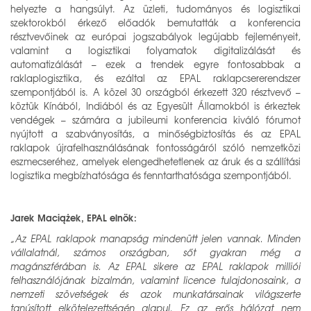
helyezte a hangsúlyt. Az üzleti, tudományos és logisztikai
szektorokból érkező előadók bemutatták a konferencia
résztvevőinek az európai jogszabályok legújabb fejleményeit,
valamint a logisztikai folyamatok digitalizálását és
automatizálását – ezek a trendek egyre fontosabbak a
raklaplogisztika, és ezáltal az EPAL raklapcsererendszer
szempontjából is. A közel 30 országból érkezett 320 résztvevő –
köztük Kínából, Indiából és az Egyesült Államokból is érkeztek
vendégek – számára a jubileumi konferencia kiváló fórumot
nyújtott a szabványosítás, a minőségbiztosítás és az EPAL
raklapok újrafelhasználásának fontosságáról szóló nemzetközi
eszmecseréhez, amelyek elengedhetetlenek az áruk és a szállítási
logisztika megbízhatósága és fenntarthatósága szempontjából.
Jarek Maciążek, EPAL elnök:
„Az EPAL raklapok manapság mindenütt jelen vannak. Minden
vállalatnál, számos országban, sőt gyakran még a
magánszférában is. Az EPAL sikere az EPAL raklapok milliói
felhasználójának bizalmán, valamint licence tulajdonosaink, a
nemzeti szövetségek és azok munkatársainak világszerte
tanúsított elkötelezettségén alapul. Ez az erős hálózat nem