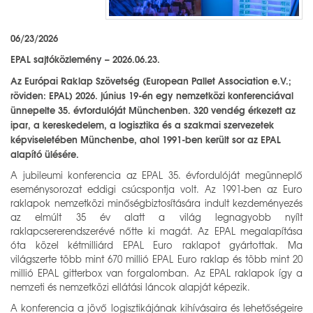
06/23/2026
EPAL sajtóközlemény – 2026.06.23.
Az Európai Raklap Szövetség (European Pallet Association e.V.;
röviden: EPAL) 2026. június 19-én egy nemzetközi konferenciával
ünnepelte 35. évfordulóját Münchenben. 320 vendég érkezett az
ipar, a kereskedelem, a logisztika és a szakmai szervezetek
képviseletében Münchenbe, ahol 1991-ben került sor az EPAL
alapító ülésére.
A jubileumi konferencia az EPAL 35. évfordulóját megünneplő
eseménysorozat eddigi csúcspontja volt. Az 1991-ben az Euro
raklapok nemzetközi minőségbiztosítására indult kezdeményezés
az elmúlt 35 év alatt a világ legnagyobb nyílt
raklapcsererendszerévé nőtte ki magát. Az EPAL megalapítása
óta közel kétmilliárd EPAL Euro raklapot gyártottak. Ma
világszerte több mint 670 millió EPAL Euro raklap és több mint 20
millió EPAL gitterbox van forgalomban. Az EPAL raklapok így a
nemzeti és nemzetközi ellátási láncok alapját képezik.
A konferencia a jövő logisztikájának kihívásaira és lehetőségeire