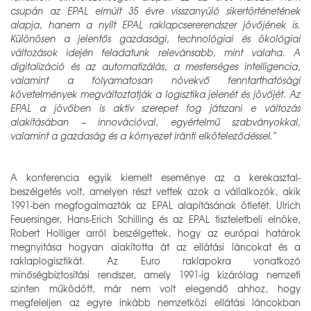
csupán az EPAL elmúlt 35 évre visszanyúló sikertörténetének
alapja, hanem a nyílt EPAL raklapcsererendszer jövőjének is.
Különösen a jelentős gazdasági, technológiai és ökológiai
változások idején feladatunk relevánsabb, mint valaha. A
digitalizáció és az automatizálás, a mesterséges intelligencia,
valamint a folyamatosan növekvő fenntarthatósági
követelmények megváltoztatják a logisztika jelenét és jövőjét. Az
EPAL a jövőben is aktív szerepet fog játszani e változás
alakításában – innovációval, egyértelmű szabványokkal,
valamint a gazdaság és a környezet iránti elköteleződéssel.”
A konferencia egyik kiemelt eseménye az a kerekasztal-
beszélgetés volt, amelyen részt vettek azok a vállalkozók, akik
1991-ben megfogalmazták az EPAL alapításának ötletét. Ulrich
Feuersinger, Hans-Erich Schilling és az EPAL tiszteletbeli elnöke,
Robert Holliger arról beszélgettek, hogy az európai határok
megnyitása hogyan alakította át az ellátási láncokat és a
raklaplogisztikát. Az Euro raklapokra vonatkozó
minőségbiztosítási rendszer, amely 1991-ig kizárólag nemzeti
szinten működött, már nem volt elegendő ahhoz, hogy
megfeleljen az egyre inkább nemzetközi ellátási láncokban