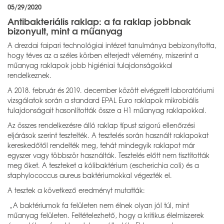
05/29/2020
Antibakteriális raklap: a fa raklap jobbnak
bizonyult, mint a műanyag
A drezdai faipari technológiai intézet tanulmánya bebizonyította,
hogy téves az a széles körben elterjedt vélemény, miszerint a
műanyag raklapok jobb higiéniai tulajdonságokkal
rendelkeznek.
A 2018. február és 2019. december között elvégzett laboratóriumi
vizsgálatok során a standard EPAL Euro raklapok mikrobiális
tulajdonságait hasonlították össze a H1 műanyag raklapokkal.
Az összes rendelkezésre álló raklap típust szigorú ellenőrzési
eljárások szerint tesztelték. A tesztelés során használt raklapokat
kereskedőtől rendelték meg, tehát mindegyik raklapot már
egyszer vagy többször használták. Tesztelés előtt nem tisztították
meg őket. A teszteket a kólibaktérium (escherichia coli) és a
staphylococcus aureus baktériumokkal végezték el.
A tesztek a következő eredményt mutatták:
„A baktériumok fa felületen nem élnek olyan jól túl, mint
műanyag felületen. Feltételezhető, hogy a kritikus élelmiszerek