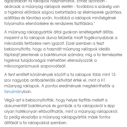
ágazatában fa raklapok használhatók. Ehhez azonban -
akárcsak a műanyag raklapok esetén - továbbra is szükség van
a higiéniai előírások szigorú betartására az élelmiszerek gyártása,
szállítása és tárolása során, továbbá a raklapok minőségének
folyamatos ellenőrzésére és rendszeres tisztítására.”
A műanyag raklapgyártók által gyakran ismételgetett állítás,
miszerint a fa raklapok durva felületük miatt fogékonyabbak a
mikrobiális fertőzésre nem igazolt. Ezzel szemben a teszt
bebizonyította, hogy a használt műanyag raklapok ideális
táptalajt jelentenek a baktériumok számára; míg a fa természetes
higiéniai tulajdonságai mérhetően ellensúlyozzák a
mikroorganizmusok szaporodását.
A fent említett körülmények között a fa raklapok több mint 13-
szor nagyobb antibakteriális aktivitást értek el, mint a H1
műanyag raklapok. A pontos eredmények megtekinthetők a
tanulmány
ban.
Végül azt is bebizonyították, hogy helyes tisztítás mellett a
dokumentált baktériumok és gombák a fa raklapokról is épp
olyan hatékonyan eltávolíthatók, mint a műanyag raklapokról.
Ez pedig eloszlatja a műanyag raklapgyártók másik fontos
állítását a fa raklapokkal szemben.